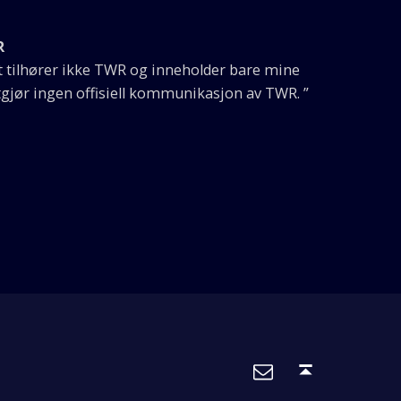
R
et tilhører ikke TWR og inneholder bare mine
gjør ingen offisiell kommunikasjon av TWR. ”
E-post
Back to top ↑