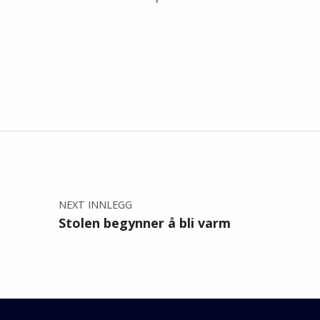
Skip back to main navigation
Innleggsnavigasjon
NEXT INNLEGG
Stolen begynner å bli varm