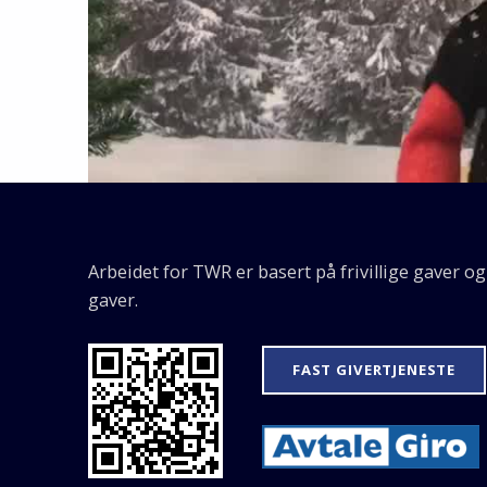
Skip back to main navigation
Arbeidet for TWR er basert på frivillige gaver o
gaver.
FAST GIVERTJENESTE